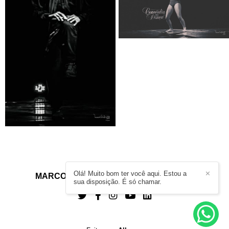
Olá! Muito bom ter você aqui. Estou a
✕
MARCOS ANTÔNIO TERRAS
/
CONTATO
sua disposição. É só chamar.