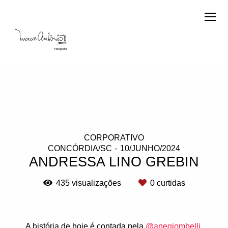
CORPORATIVO
CONCÓRDIA/SC
10/JUNHO/2024
ANDRESSA LINO GREBIN
435
visualizações
0
curtidas
A história de hoje é contada pela
@anegiombelli