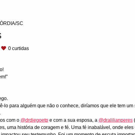
ÓRDIA/SC
S
0
curtidas
o!
em!”
ego.
ê-lo para alguém que não o conhece, diríamos que ele tem um 
.
mos com o
@drdiegoetp
e com a sua esposa, a
@dralilianperes
(
les, uma história de coragem e fé. Uma fé inabalável, onde el
 impactou seu testemunho. Foi um momento de escuta importan