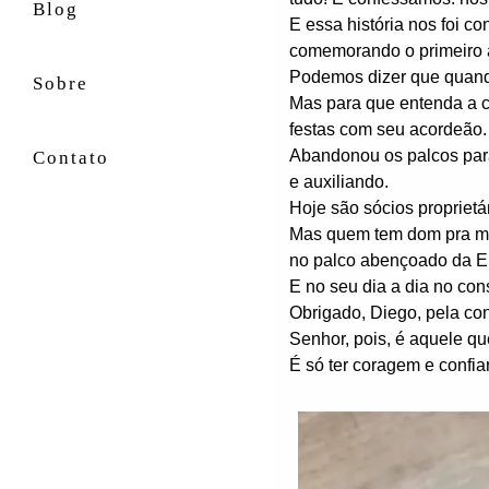
Blog
E essa história nos foi 
comemorando o primeiro an
Podemos dizer que quand
Sobre
Mas para que entenda a c
festas com seu acordeão.
Abandonou os palcos para
Contato
e auxiliando.
Hoje são sócios propriet
Mas quem tem dom pra músi
no palco abençoado da Eir
E no seu dia a dia no con
Obrigado, Diego, pela con
Senhor, pois, é aquele qu
É só ter coragem e confiar