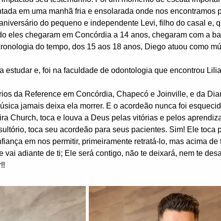
contada em uma manhã fria e ensolarada onde nos encontramos p
iversário do pequeno e independente Levi, filho do casal e, que
o eles chegaram em Concórdia a 14 anos, chegaram com a b
ronologia do tempo, dos 15 aos 18 anos, Diego atuou como músi
 estudar e, foi na faculdade de odontologia que encontrou Lili
ários da Reference em Concórdia, Chapecó e Joinville, e da D
ca jamais deixa ela morrer. E o acordeão nunca foi esquecido. 
a Church, toca e louva a Deus pelas vitórias e pelos aprendiz
sultório, toca seu acordeão para seus pacientes. Sim! Ele toca
fiança em nos permitir, primeiramente retratá-lo, mas acima de 
e vai adiante de ti; Ele será contigo, não te deixará, nem te d
!!