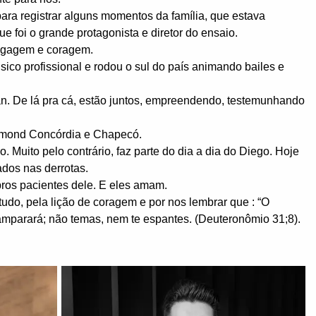
ara registrar alguns momentos da família, que estava
 foi o grande protagonista e diretor do ensaio.
agagem e coragem.
co profissional e rodou o sul do país animando bailes e
an. De lá pra cá, estão juntos, empreendendo, testemunhando
iamond Concórdia e Chapecó.
Muito pelo contrário, faz parte do dia a dia do Diego. Hoje
ados nas derrotas.
 pros pacientes dele. E eles amam.
tudo, pela lição de coragem e por nos lembrar que : “O
esamparará; não temas, nem te espantes. (Deuteronômio 31;8).