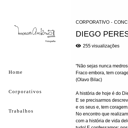
CORPORATIVO
CONC
DIEGO PERE
255
visualizações
“Não sejas nunca medros
Home
Fraco embora, tem corag
(Olavo Bilac)
Corporativos
A história de hoje é do Di
E se precisarmos descrev
e os seus e, tem coragem
Trabalhos
No encontro que realiza
com a história de vida de
tudo! E confessamos: nos