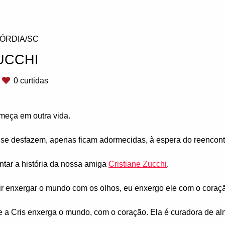
ÓRDIA/SC
UCCHI
0
curtidas
omeça em outra vida.
se desfazem, apenas ficam adormecidas, à espera do reencont
ntar a história da nossa amiga
Cristiane Zucchi
.
 enxergar o mundo com os olhos, eu enxergo ele com o coraçã
 a Cris enxerga o mundo, com o coração. Ela é curadora de al