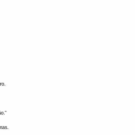
ro.
o."
mas.