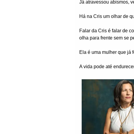
Já atravessou abismos, ve
Há na Cris um olhar de q
Falar da Cris é falar de 
olha para frente sem se p
Ela é uma mulher que já f
A vida pode até endurecer