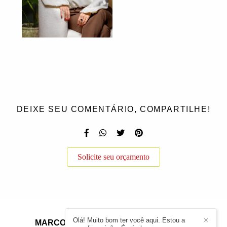
DEIXE SEU COMENTÁRIO, COMPARTILHE!
Solicite seu orçamento
Olá! Muito bom ter você aqui. Estou a
✕
MARCOS ANTÔNIO TERRAS
/
CONTATO