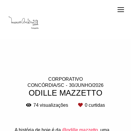
CORPORATIVO
CONCÓRDIA/SC
30/JUNHO/2026
ODILLE MAZZETTO
74
visualizações
0
curtidas
A história de hoje é da
@odille.mazzetto
, uma