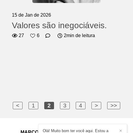
15 de Jan de 2026
Valores são inegociáveis.
27
6
2min de leitura
<
1
2
3
4
>
>>
Olá! Muito bom ter você aqui. Estou a
✕
MARCOS ANTÔNIO TERRAS
/
CONTATO